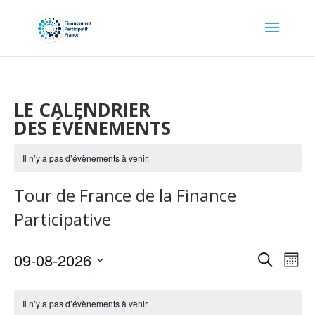
LE CALENDRIER
DES ÉVÉNEMENTS
Il n’y a pas d’évènements à venir.
Tour de France de la Finance
Participative
Recher
Nav
09-08-2026
Recherche
Mois
de
et
Sélectionnez
vu
Calendrier
naviga
une
Év
de
Il n’y a pas d’évènements à venir.
de
date.