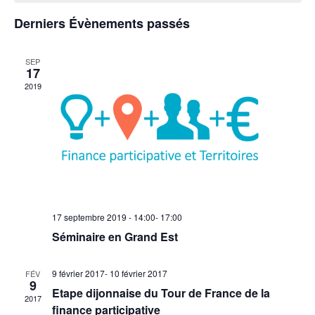
Évènements
vues
Derniers Évènements passés
Évène
SEP
17
2019
17 septembre 2019 - 14:00
-
17:00
Séminaire en Grand Est
9 février 2017
-
10 février 2017
FÉV
9
Etape dijonnaise du Tour de France de la
2017
finance participative