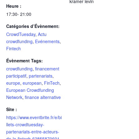
kramer levin
Heure :
17:30- 21:00
Catégories d’Évènement:
CrowdTuesday
,
Actu
crowdfunding
,
Evénements
,
Fintech
Évènement Tags:
crowdfunding
,
financement
participatif
,
partenariats
,
europe
,
european
,
FinTech
,
European Crowdfunding
Network
,
finance alternative
Site :
https://www.eventbrite.fr/e/bi
llets-crowdtuesday-
partenariats-entre-acteurs-
de-la-fintech-62855870601