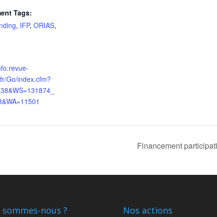
ent Tags:
nding
,
IFP
,
ORIAS
,
info.revue-
fr/Go/index.cfm?
38&WS=131874_
3&WA=11501
Financement participatif
 sommes-nous ?
Nos actions