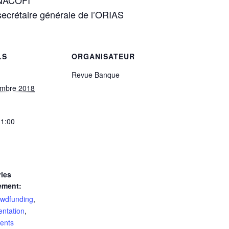
ANACOFI
ecrétaire générale de l’ORIAS
LS
ORGANISATEUR
Revue Banque
embre 2018
11:00
ies
ement:
owdfunding
,
ntation
,
ents