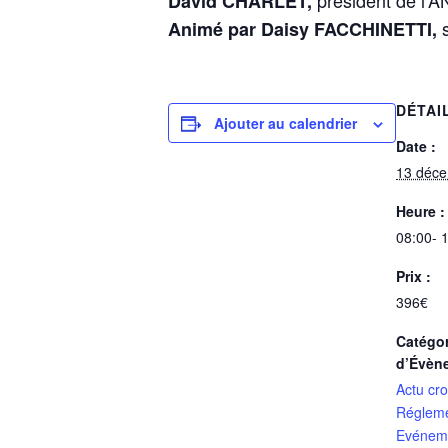
président de l’
David CHARLET,
s
Animé par Daisy FACCHINETTI,
DÉTAI
Ajouter au calendrier
Date :
13 déc
Heure :
08:00- 
Prix :
396€
Catégor
d’Évèn
Actu cr
Régleme
Evénem