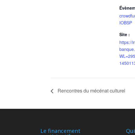
Évènem
crowdfu
IOBSP
Site :
https://
banque.
WL=295
145011
Rencontres du mécénat culturel
Le financement
Qui