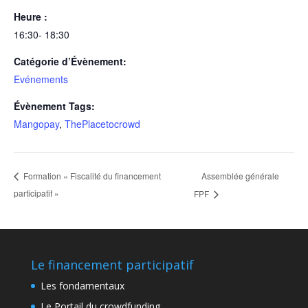
Heure :
16:30- 18:30
Catégorie d’Évènement:
Evénements
Évènement Tags:
Mangopay
,
ThePlacetocrowd
Assemblée générale
Formation « Fiscalité du financement
participatif »
FPF
Le financement participatif
Les fondamentaux
Le Portail du crowdfunding