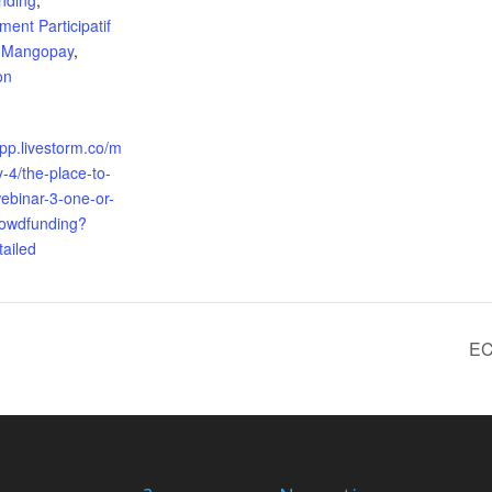
nding
,
ent Participatif
,
Mangopay
,
on
app.livestorm.co/m
-4/the-place-to-
ebinar-3-one-or-
owdfunding?
tailed
EC