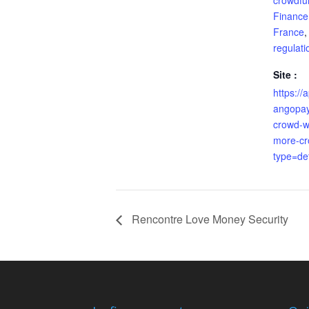
crowdfu
Financem
France
regulati
Site :
https://
angopay
crowd-w
more-cr
type=de
Rencontre Love Money Security