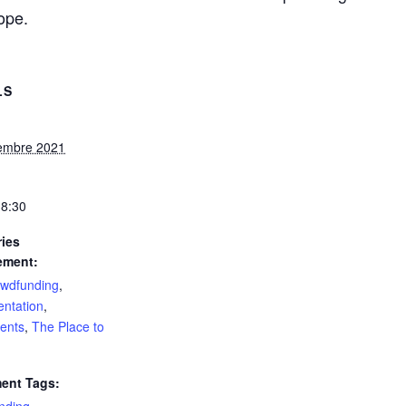
ope.
LS
embre 2021
18:30
ies
ement:
owdfunding
,
ntation
,
ents
,
The Place to
ent Tags: