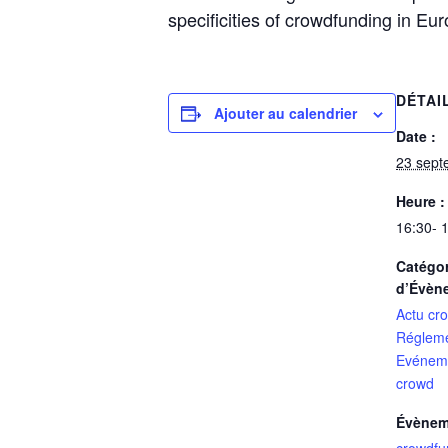
specificities of crowdfunding in Eur
DÉTAI
Ajouter au calendrier
Date :
23 sept
Heure :
16:30- 
Catégor
d’Évèn
Actu cr
Régleme
Evénem
crowd
Évènem