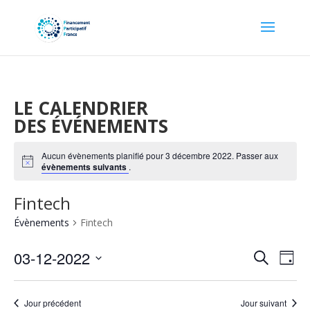
LE CALENDRIER
DES ÉVÉNEMENTS
Aucun évènements planifié pour 3 décembre 2022. Passer aux
Notice
évènements suivants
.
Fintech
Évènements
Fintech
Recher
Nav
03-12-2022
Recherche
Jour
de
et
Sélectionnez
vu
naviga
une
Év
Jour précédent
Jour suivant
date.