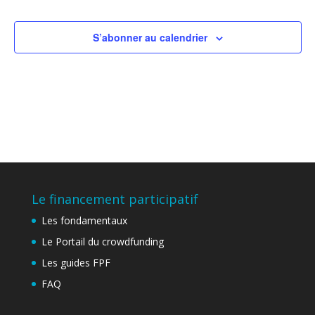
de
vues
Évène
S’abonner au calendrier
Le financement participatif
Les fondamentaux
Le Portail du crowdfunding
Les guides FPF
FAQ