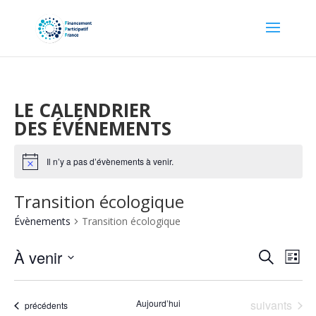
LE CALENDRIER
DES ÉVÉNEMENTS
Il n’y a pas d’évènements à venir.
Notice
Transition écologique
Évènements
Transition écologique
Recher
Nav
À venir
Recherche
Liste
de
et
Sélectionnez
vu
naviga
une
Év
Évènements
Aujourd’hui
suivants
de
Évènements
précédents
date.