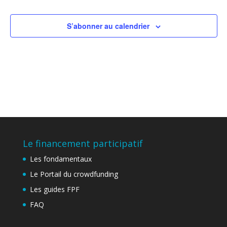
vues
Évène
S’abonner au calendrier
Le financement participatif
Les fondamentaux
Le Portail du crowdfunding
Les guides FPF
FAQ