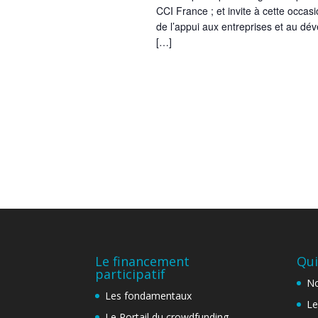
CCI France ; et invite à cette occasi
de l’appui aux entreprises et au 
[…]
Le financement
Qui
participatif
No
Les fondamentaux
Le
Le Portail du crowdfunding