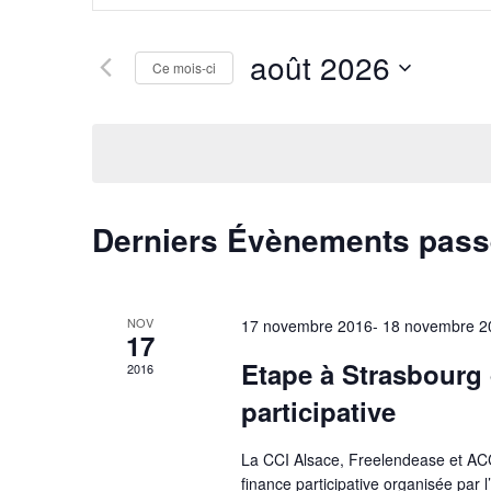
navigation
clé.
de
Rechercher
août 2026
vues
Évènements
Ce mois-ci
Évènements
par
Sélectionnez
mot-
une
clé.
date.
Calendrier
Derniers Évènements pas
de
Évènements
NOV
17 novembre 2016
-
18 novembre 2
17
Etape à Strasbourg 
2016
participative
La CCI Alsace, Freelendease et ACC
finance participative organisée par 