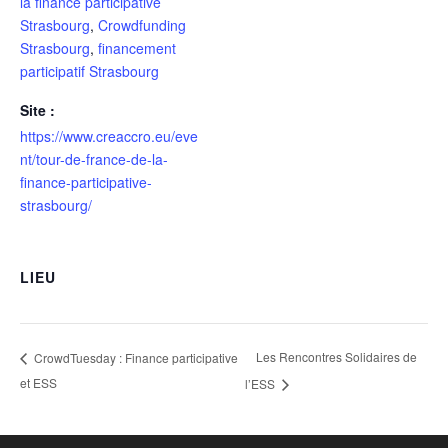
la finance participative
Strasbourg
,
Crowdfunding
Strasbourg
,
financement
participatif Strasbourg
Site :
https://www.creaccro.eu/eve
nt/tour-de-france-de-la-
finance-participative-
strasbourg/
LIEU
Les Rencontres Solidaires de
CrowdTuesday : Finance participative
et ESS
l’ESS