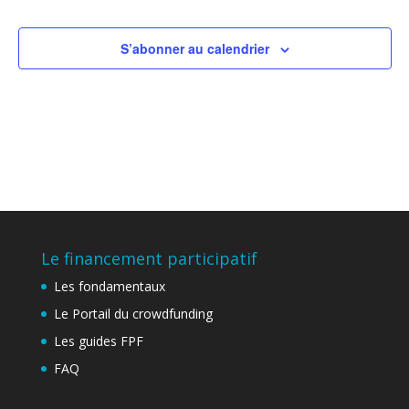
de
vues
Évène
S’abonner au calendrier
Le financement participatif
Les fondamentaux
Le Portail du crowdfunding
Les guides FPF
FAQ