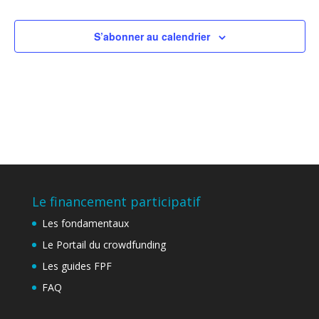
vues
Évène
S’abonner au calendrier
Le financement participatif
Les fondamentaux
Le Portail du crowdfunding
Les guides FPF
FAQ