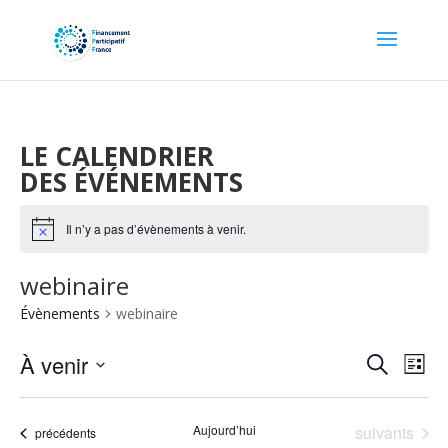
LE CALENDRIER
DES ÉVÉNEMENTS
Il n’y a pas d’évènements à venir.
Notice
webinaire
Évènements
webinaire
Recher
Nav
À venir
Recherche
Liste
de
et
Sélectionnez
vu
naviga
une
Év
Évènements
Aujourd’hui
suivants
de
Évènements
précédents
date.