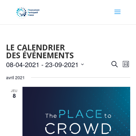
LE CALENDRIER
DES ÉVÉNEMENTS
Recher
Nav
08-04-2021
 - 
23-09-2021
Recherche
Liste
de
et
Sélectionnez
vu
naviga
avril 2021
une
Év
de
date.
JEU
vues
8
Évène