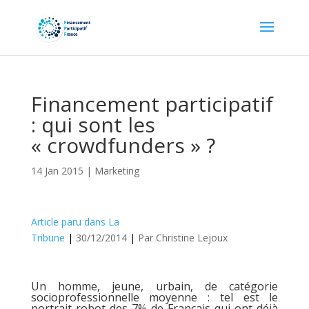
Financement participatif
: qui sont les
« crowdfunders » ?
14 Jan 2015
|
Marketing
Article paru dans La
Tribune
|
30/12/2014
|
Par Christine Lejoux
Un homme, jeune, urbain, de catégorie
socioprofessionnelle moyenne : tel est le
portrait-robot des 7% de Français qui ont déjà