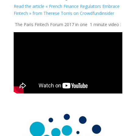
Read the article « French Finance Regulators Embrace
Fintech » from Therese Torris on Crowdfundinsider
The Paris Fintech Forum 2017 in one 1 minute video :