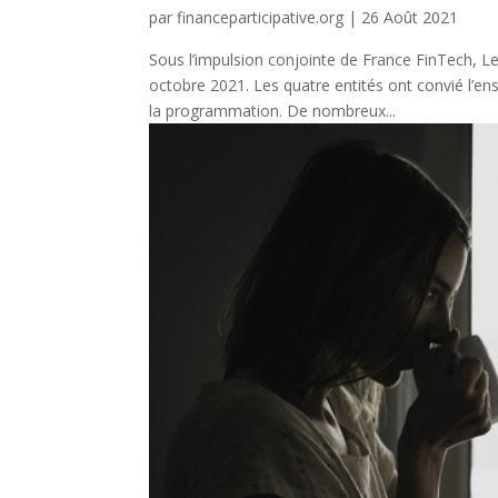
par
financeparticipative.org
|
26 Août 2021
Sous l’impulsion conjointe de France FinTech, L
octobre 2021. Les quatre entités ont convié l’
la programmation. De nombreux...