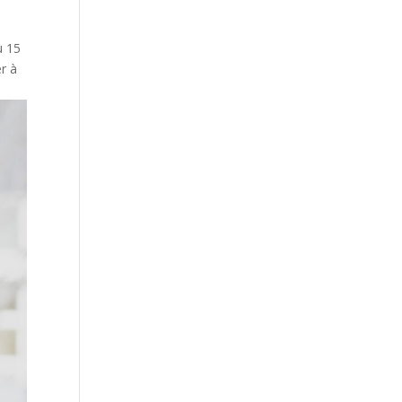
u 15
r à