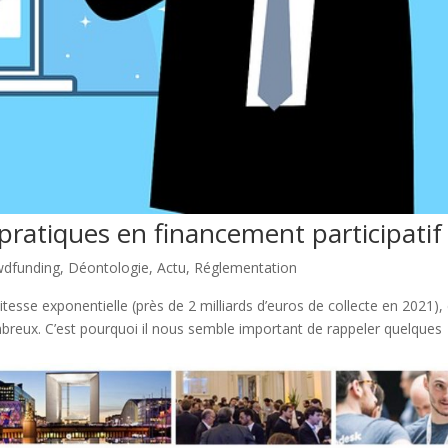
 pratiques en financement participatif
wdfunding
,
Déontologie
,
Actu
,
Réglementation
tesse exponentielle (près de 2 milliards d’euros de collecte en 2021), 
ombreux. C’est pourquoi il nous semble important de rappeler quelques