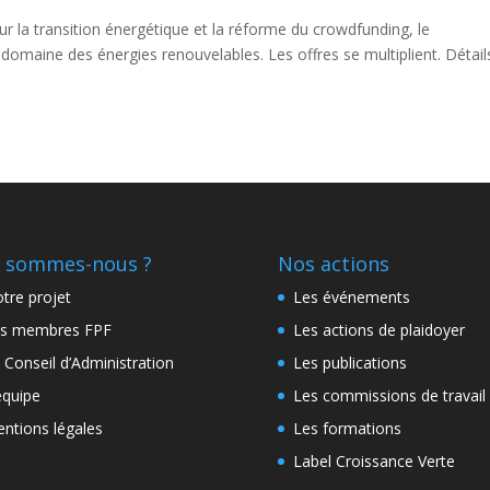
ur la transition énergétique et la réforme du crowdfunding, le
 domaine des énergies renouvelables. Les offres se multiplient. Détail
 sommes-nous ?
Nos actions
tre projet
Les événements
s membres FPF
Les actions de plaidoyer
 Conseil d’Administration
Les publications
équipe
Les commissions de travail
ntions légales
Les formations
Label Croissance Verte