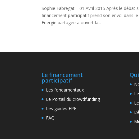
Sophie Fabrégat – 01 Avril 2015 Après le débat s
financement participatif prend son envol dans le
Energie partagée a ouvert la...
Le financement
Qui
participatif
No
Les fondamentaux
Le
Le Portail du crowdfunding
Le
Les guides FPF
L’
FAQ
Me