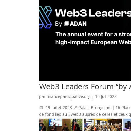
Web3 Leaders Forum “by 
par
financeparticipative.org
|
10 Juil 2023
📅 19 juillet 2023 📍 Palais Brongniart | 16 Pla
de fond liés au #web3 auprès de celles et ceux q