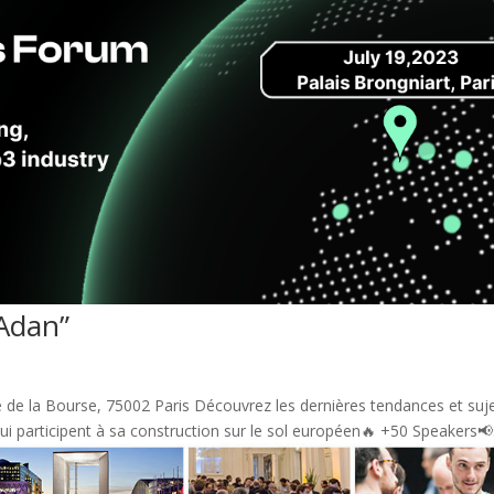
Adan”
ce de la Bourse, 75002 Paris Découvrez les dernières tendances et suj
ui participent à sa construction sur le sol européen🔥 +50 Speakers📢.