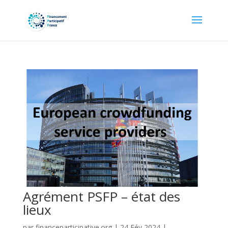
Agrément PSFP – état des
lieux
par
financeparticipative.org
|
24 Fév 2024
|